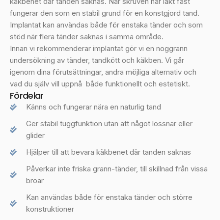
käkbenet där tanden saknas. När skruven har läkt fast
fungerar den som en stabil grund för en konstgjord tand.
Implantat kan användas både för enstaka tänder och som
stöd när flera tänder saknas i samma område.
Innan vi rekommenderar implantat gör vi en noggrann
undersökning av tänder, tandkött och käkben. Vi går
igenom dina förutsättningar, andra möjliga alternativ och
vad du själv vill uppnå både funktionellt och estetiskt.
Fördelar
Känns och fungerar nära en naturlig tand
Ger stabil tuggfunktion utan att något lossnar eller
glider
Hjälper till att bevara käkbenet där tanden saknas
Påverkar inte friska grann-tänder, till skillnad från vissa
broar
Kan användas både för enstaka tänder och större
konstruktioner